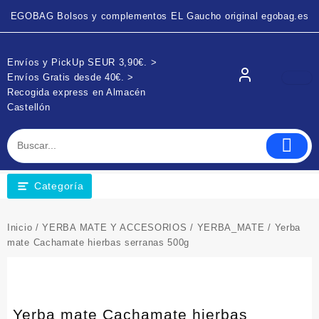
EGOBAG Bolsos y complementos EL Gaucho original egobag.es
Envíos y PickUp SEUR 3,90€. >
Envíos Gratis desde 40€. >
Recogida express en Almacén
Castellón
Categoría
Inicio
/
YERBA MATE Y ACCESORIOS
/
YERBA_MATE
/ Yerba
mate Cachamate hierbas serranas 500g
Yerba mate Cachamate hierbas