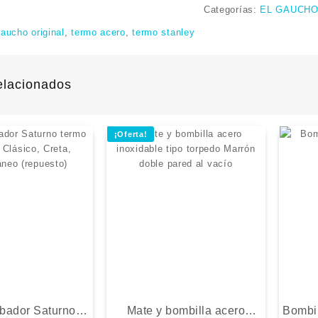
Categorías:
EL GAUCHO
gaucho original
,
termo acero
,
termo stanley
elacionados
¡Oferta!
bador Saturno
Mate y bombilla acero
Bombil