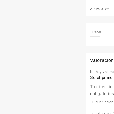
Altura 31cm
Peso
Valoracio
No hay valora
Sé el prime
Tu direcció
obligatori
Tu puntuació
Tu valoración