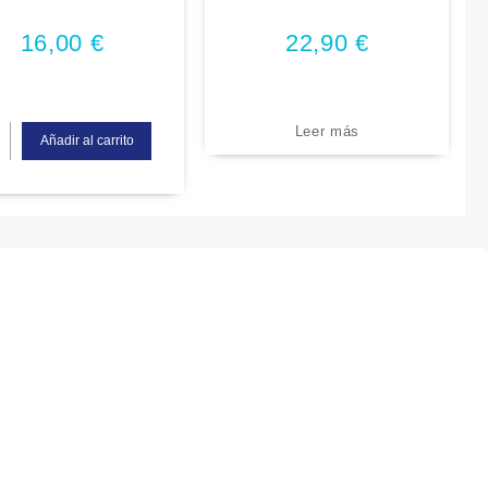
con resorte 16cm
16,00
€
22,90
€
Leer más
Añadir al carrito