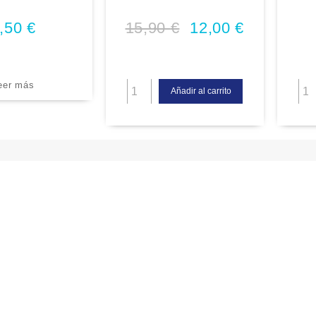
ilagro Clásico,
inoxidable tipo torpedo
Mediterraneo
Marrón doble pared al vacío
,50
€
15,90
€
12,00
€
epuesto)
eer más
Añadir al carrito