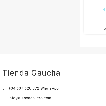
termo Lum
Creta, 
4
(r
L
Tienda Gaucha
+34 637 620 372 WhatsApp
info@tiendagaucha.com