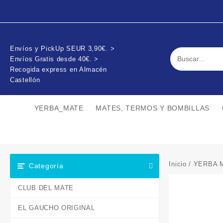
Envíos y PickUp SEUR 3,90€. >
Envíos Gratis desde 40€. >
Recogida express en Almacén
Castellón
YERBA_MATE
MATES, TERMOS Y BOMBILLAS
Inicio
/
YERBA 
Categoría
CLUB DEL MATE
EL GAUCHO ORIGINAL