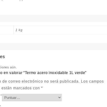
1 kg
nes
ciones aún.
ro en valorar “Termo acero inoxidable 1L verde”
n de correo electrónico no será publicada.
Los campos
os están marcados con
*
n
*
*