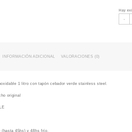
Hay exi
-
INFORMACIÓN ADICIONAL
VALORACIONES (0)
oxidable 1 litro con tapón cebador verde stainless steel.
ho original
LE
 (hasta 45hs) y 48hs frío.