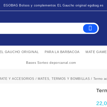
EGOBAG Bolsos y complementos EL Gaucho original egobag.es
EL GAUCHO ORIGINAL
PARA LA BARBACOA
MATE GAME
Bases Sorteo deporcanal.com
MATE Y ACCESORIOS
/
MATES, TERMOS Y BOMBILLAS
/ Termo ac
Term
22,