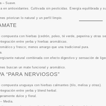
a – Suave.
a en antioxidantes. Cultivada sin pesticidas. Energía equilibrada y 
es priorizan lo natural y un perfil limpio.
AMATE
compuesta con hierbas (cedrón, poleo, té verde, peperina y otras se
tegración entre yerba y hierbas aromáticas.
romático y fresco; menos amargo que una tradicional pura.
a.
rgizante natural combinada con efecto digestivo y sensación de lige
nes buscan un mate funcional y aromático.
VA “PARA NERVIOSOS”
compuesta uruguaya con hierbas calmantes (tilo, melisa y otras).
tegración entre yerba y blend herbal.
eramente dulce y floral.
– Media.