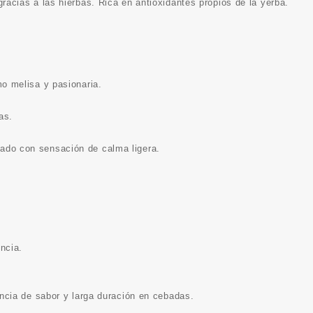
acias a las hierbas. Rica en antioxidantes propios de la yerba.
o melisa y pasionaria.
as.
ado con sensación de calma ligera.
ncia.
encia de sabor y larga duración en cebadas.