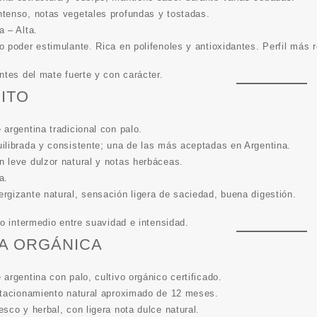
tenso, notas vegetales profundas y tostadas.
 – Alta.
o poder estimulante. Rica en polifenoles y antioxidantes. Perfil más r
es del mate fuerte y con carácter.
DITO
argentina tradicional con palo.
librada y consistente; una de las más aceptadas en Argentina.
 leve dulzor natural y notas herbáceas.
a.
rgizante natural, sensación ligera de saciedad, buena digestión.
 intermedio entre suavidad e intensidad.
A ORGÁNICA
argentina con palo, cultivo orgánico certificado.
tacionamiento natural aproximado de 12 meses.
sco y herbal, con ligera nota dulce natural.