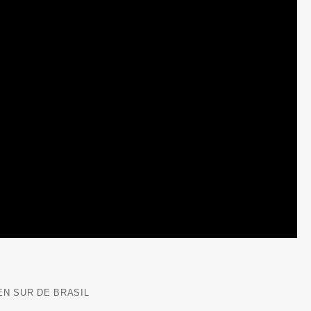
A EN SUR DE BRASIL