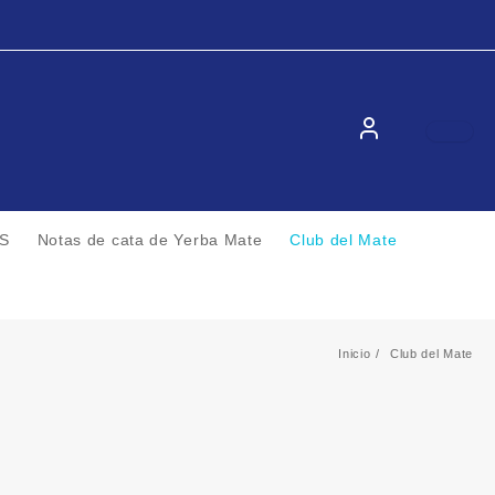
S
Notas de cata de Yerba Mate
Club del Mate
Inicio
Club del Mate