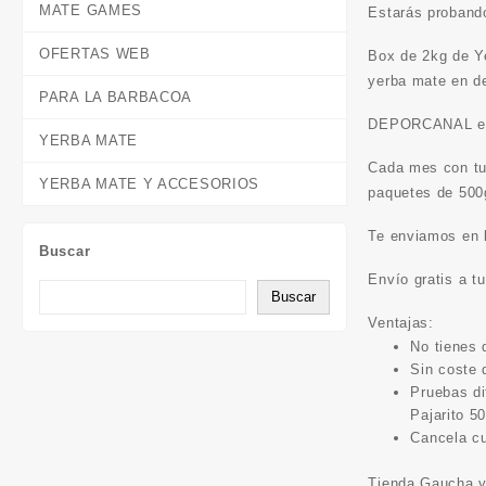
MATE GAMES
Estarás proband
OFERTAS WEB
Box de 2kg de Y
yerba mate en de
PARA LA BARBACOA
DEPORCANAL el m
YERBA MATE
Cada mes con tu
YERBA MATE Y ACCESORIOS
paquetes de 500
Te enviamos en l
Buscar
Envío gratis a tu
Buscar
Ventajas:
No tienes 
Sin coste 
Pruebas di
Pajarito 5
Cancela c
Tienda Gaucha y 