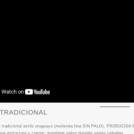
 TRADICIONAL
 tradicional estilo uruguayo (molienda fina SIN PALO). PRODUCID
a estructura y cuerpo; mantiene sabor durante varias cebadas.