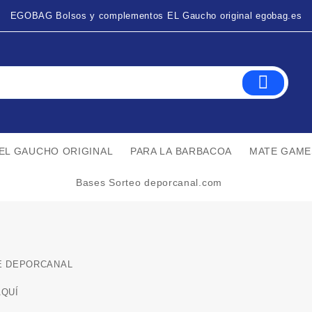
EGOBAG Bolsos y complementos EL Gaucho original egobag.es
EL GAUCHO ORIGINAL
PARA LA BARBACOA
MATE GAME
Bases Sorteo deporcanal.com
E DEPORCANAL
AQUÍ