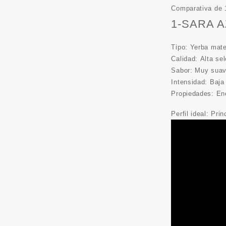
Comparativa de 
1-SARA 
Tipo:
Yerba mate
Calidad:
Alta sel
Sabor:
Muy suave
Intensidad:
Baja 
Propiedades:
Ene
Perfil ideal:
Princ