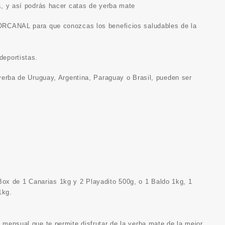
, y así podrás hacer catas de yerba mate
ORCANAL para que conozcas los beneficios saludables de la
eportistas.
erba de Uruguay, Argentina, Paraguay o Brasil, pueden ser
ox de 1 Canarias 1kg y 2 Playadito 500g, o 1 Baldo 1kg, 1
1kg.
ensual que te permite disfrutar de la yerba mate de la mejor