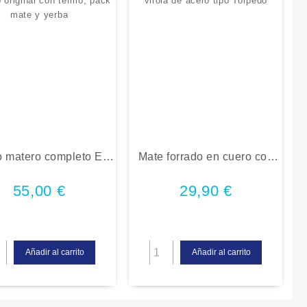
o matero completo El
Mate forrado en cuero con
o original con termo,
virola de acero tipo Torpedo
ack mate y yerba
55,00
€
29,90
€
Añadir al carrito
Añadir al carrito