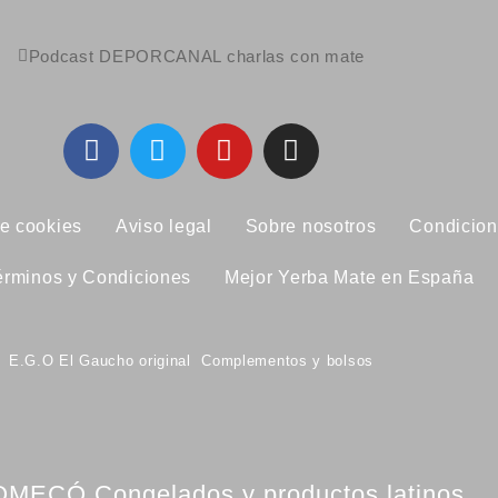
Podcast DEPORCANAL charlas con mate
de cookies
Aviso legal
Sobre nosotros
Condicion
érminos y Condiciones
Mejor Yerba Mate en España
E.G.O El Gaucho original Complementos y bolsos
MECÓ Congelados y productos latinos