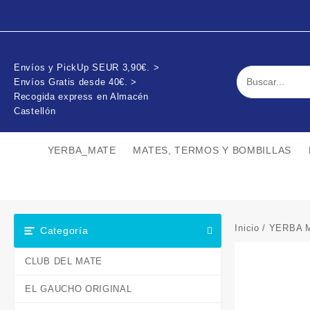
Envíos y PickUp SEUR 3,90€. >
Envíos Gratis desde 40€. >
Recogida express en Almacén
Castellón
YERBA_MATE
MATES, TERMOS Y BOMBILLAS
Inicio
/
YERBA 
Categoría
CLUB DEL MATE
EL GAUCHO ORIGINAL