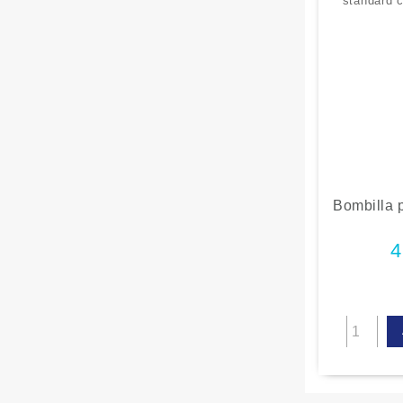
Bombilla 
standard co
4