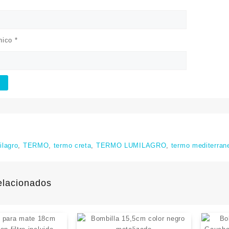
ónico
*
ilagro
,
TERMO
,
termo creta
,
TERMO LUMILAGRO
,
termo mediterran
elacionados