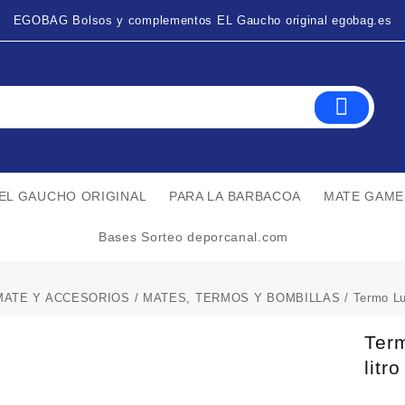
EGOBAG Bolsos y complementos EL Gaucho original egobag.es
EL GAUCHO ORIGINAL
PARA LA BARBACOA
MATE GAME
Bases Sorteo deporcanal.com
MATE Y ACCESORIOS
/
MATES, TERMOS Y BOMBILLAS
/ Termo Lu
Ter
litro