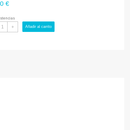
00
€
stencias
+
Añadir al carrito