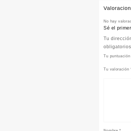
Valoracio
No hay valora
Sé el prime
Tu direcció
obligatori
Tu puntuació
Tu valoración
Nombre
*