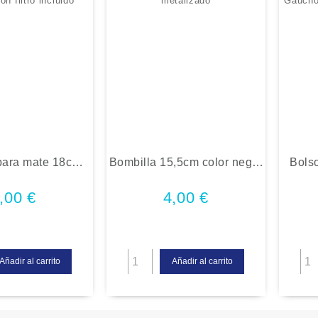
para mate 18cm
Bombilla 15,5cm color negro
Bols
n filtro incluido
metalizado
Gauch
p
,00
€
4,00
€
Añadir al carrito
Añadir al carrito