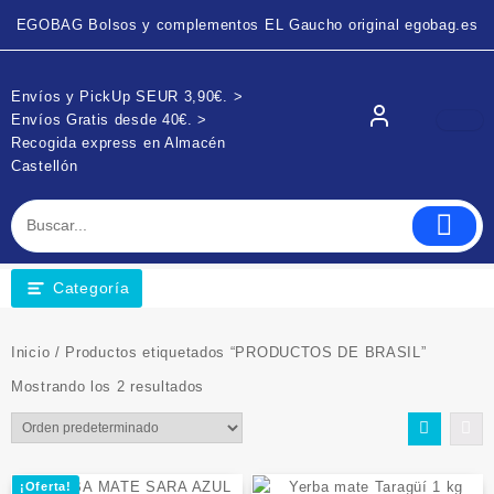
EGOBAG Bolsos y complementos EL Gaucho original egobag.es
Envíos y PickUp SEUR 3,90€. >
Envíos Gratis desde 40€. >
Recogida express en Almacén
Castellón
Categoría
Inicio
/ Productos etiquetados “PRODUCTOS DE BRASIL”
Mostrando los 2 resultados
¡Oferta!