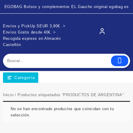
EGOBAG Bolsos y complementos EL Gaucho original egobag.es
Envíos y PickUp SEUR 3,90€. >
Envíos Gratis desde 40€. >
Recogida express en Almacén
Castellón
Categoría
Inicio
/ Productos etiquetados “PRODUCTOS DE ARGENTINA”
No se han encontrado productos que coincidan con tu
selección.