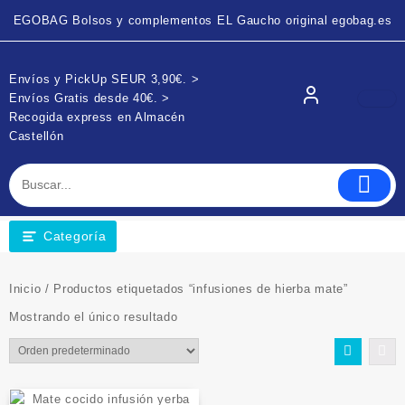
EGOBAG Bolsos y complementos EL Gaucho original egobag.es
Envíos y PickUp SEUR 3,90€. >
Envíos Gratis desde 40€. >
Recogida express en Almacén
Castellón
Categoría
Inicio
/ Productos etiquetados “infusiones de hierba mate”
Mostrando el único resultado