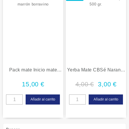
Pack mate Inicio mate
Yerba Mate CBSé Naranja
marrón borravino
500 gr.
15,00
€
4,00
€
3,00
€
Añadir al carrito
Añadir al carrito