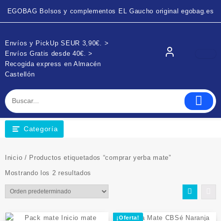
EGOBAG Bolsos y complementos EL Gaucho original egobag.es
Envíos y PickUp SEUR 3,90€. >
Envíos Gratis desde 40€. >
Recogida express en Almacén
Castellón
Categoría
Inicio
/ Productos etiquetados “comprar yerba mate”
Mostrando los 2 resultados
¡Oferta!