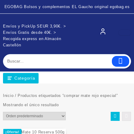
EGOBAG Bolsos y complementos EL Gaucho original egobag.es
Envíos y PickUp SEUR 3,90€. >
Envíos Gratis desde 40€. >
Recogida express en Almacén
Castellón
Categoría
Inicio
/ Productos etiquetados “comprar mate rojo especial”
Mostrando el único resultado
¡Oferta!