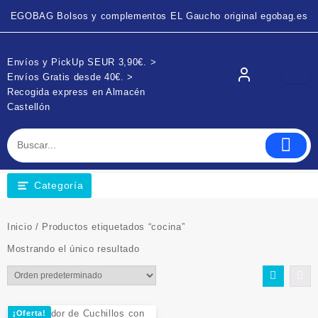
EGOBAG Bolsos y complementos EL Gaucho original egobag.es
Envíos y PickUp SEUR 3,90€. >
Envíos Gratis desde 40€. >
Recogida express en Almacén
Castellón
Categoría
Inicio
/ Productos etiquetados “cocina”
Mostrando el único resultado
¡Oferta!