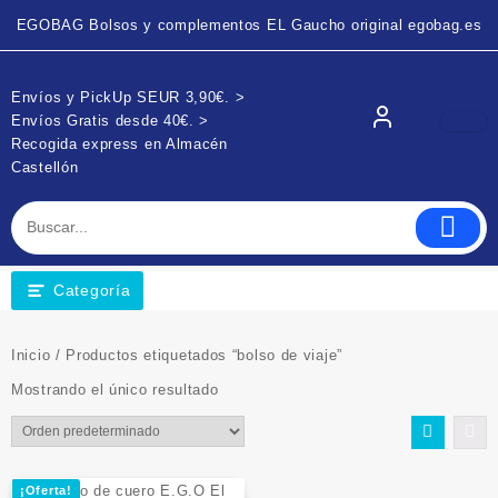
EGOBAG Bolsos y complementos EL Gaucho original egobag.es
Envíos y PickUp SEUR 3,90€. >
Envíos Gratis desde 40€. >
Recogida express en Almacén
Castellón
Categoría
Inicio
/ Productos etiquetados “bolso de viaje”
Mostrando el único resultado
¡Oferta!